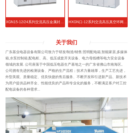
属封闭开关设备
XGN15-12/24系列交流高压金属封闭环网开关设备
HXGN口-12系列交流高压真空环网开关设备
关于
我们
广东基业电器设备有限公司致力于研发/制造/销售:照明配电箱,智能家居,多媒体
箱,水泵控制箱,配电柜、高、低压成套开关设备、电力母线槽等电力安全设备
领域的发展. 公司座落于中国低压电器生产基地之一的广东省佛山市南海区。
公司拥有先进的检测设备、严格的生产流程；技术力量雄厚，生产工艺先进，
外型美观、质量稳定、优良快捷的售后服务、不断开发和引进新产品、新技术
为用户提供品种齐全、性能优良的产品和专业化的服务，不断满足客户对工控
配电设备的各种需求...