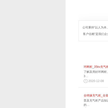
公司秉持“以人为本
客户信赖"是我们企
环网柜_35kv充气
了解及用好环网柜
3…
2020-12-08
全绝缘充气柜_全
普及充气柜产品知
的…