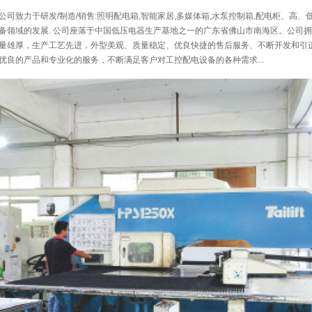
司致力于研发/制造/销售:照明配电箱,智能家居,多媒体箱,水泵控制箱,配电柜、高
备领域的发展. 公司座落于中国低压电器生产基地之一的广东省佛山市南海区。公司
量雄厚，生产工艺先进，外型美观、质量稳定、优良快捷的售后服务、不断开发和引
优良的产品和专业化的服务，不断满足客户对工控配电设备的各种需求...