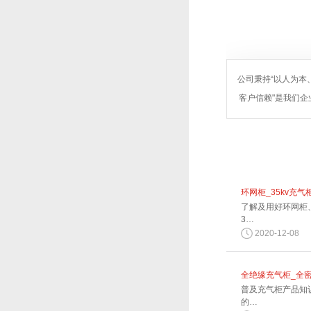
公司秉持“以人为本
客户信赖"是我们企
环网柜_35kv充气
了解及用好环网柜
3…
2020-12-08
全绝缘充气柜_全
普及充气柜产品知
的…