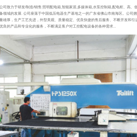
司致力于研发/制造/销售:照明配电箱,智能家居,多媒体箱,水泵控制箱,配电柜、高
备领域的发展. 公司座落于中国低压电器生产基地之一的广东省佛山市南海区。公司
量雄厚，生产工艺先进，外型美观、质量稳定、优良快捷的售后服务、不断开发和引
优良的产品和专业化的服务，不断满足客户对工控配电设备的各种需求...