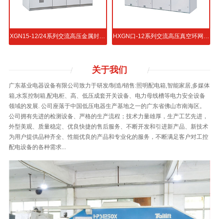
属封闭开关设备
XGN15-12/24系列交流高压金属封闭环网开关设备
HXGN口-12系列交流高压真空环网开关设备
关于
我们
广东基业电器设备有限公司致力于研发/制造/销售:照明配电箱,智能家居,多媒体
箱,水泵控制箱,配电柜、高、低压成套开关设备、电力母线槽等电力安全设备
领域的发展. 公司座落于中国低压电器生产基地之一的广东省佛山市南海区。
公司拥有先进的检测设备、严格的生产流程；技术力量雄厚，生产工艺先进，
外型美观、质量稳定、优良快捷的售后服务、不断开发和引进新产品、新技术
为用户提供品种齐全、性能优良的产品和专业化的服务，不断满足客户对工控
配电设备的各种需求...